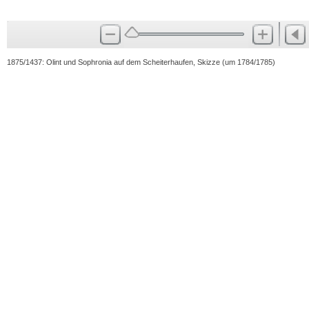
1875/1437: Olint und Sophronia auf dem Scheiterhaufen, Skizze (um 1784/1785)