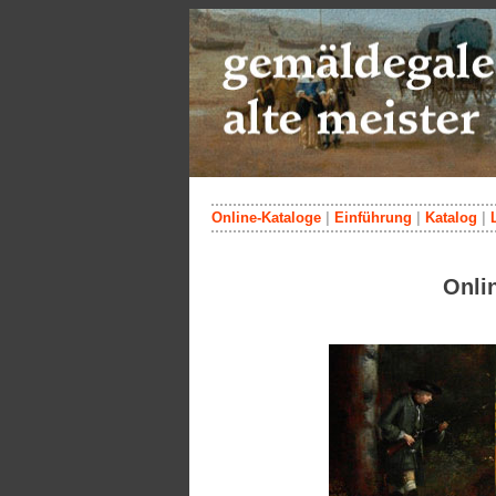
Online-Kataloge
|
Einführung
|
Katalog
|
Onli