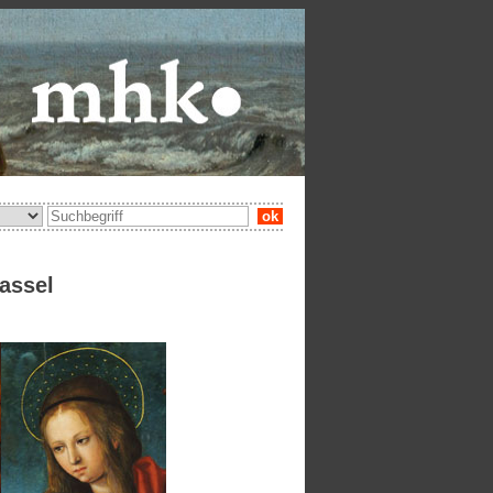
ok
assel